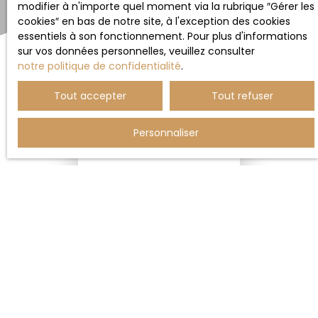
modifier à n'importe quel moment via la rubrique ″Gérer les
cookies″ en bas de notre site, à l'exception des cookies
essentiels à son fonctionnement. Pour plus d'informations
sur vos données personnelles, veuillez consulter
notre politique de confidentialité
.
Trier par
Créer une alerte
Tout accepter
Tout refuser
Pertinence
Personnaliser
Aucun résultat